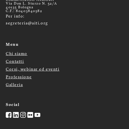
Commercialisti Associati
Via Don L. Sturzo N. 52/A
40135 Bologna
C.F.: 80403840582
Per info:
segreteria@aiti.org
Menu
Chi siamo
Menù
Contatti
Corsi, webinar ed eventi
footer
Professione
Galleria
Social