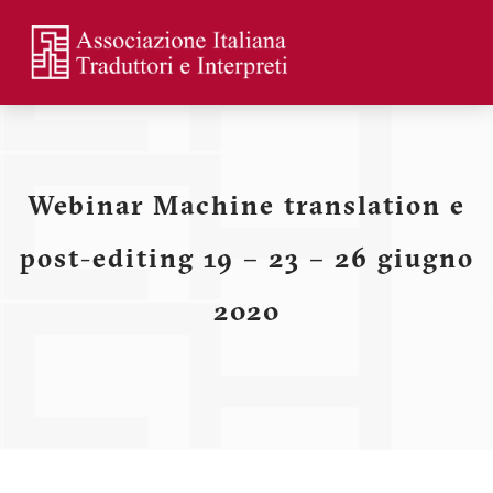
Skip
to
main
Menu
content
profilo
utente
Webinar Machine translation e
post-editing 19 – 23 – 26 giugno
2020