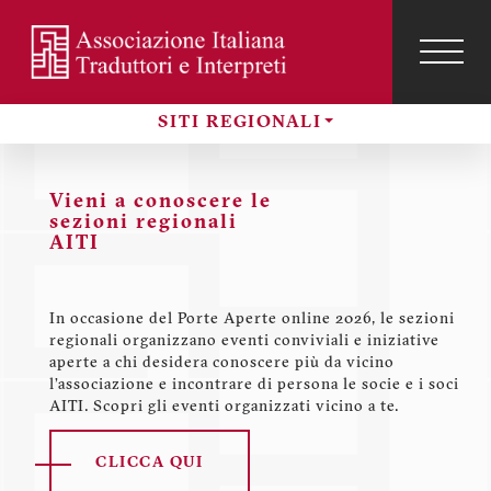
Salta
al
contenuto
TOG
NAVI
Menu
principale
profilo
SITI REGIONALI
utente
Sezioni
Vieni a conoscere le
sezioni regionali
AITI
In occasione del Porte Aperte online 2026, le sezioni
regionali organizzano eventi conviviali e iniziative
aperte a chi desidera conoscere più da vicino
l’associazione e incontrare di persona le socie e i soci
AITI. Scopri gli eventi organizzati vicino a te.
CLICCA QUI