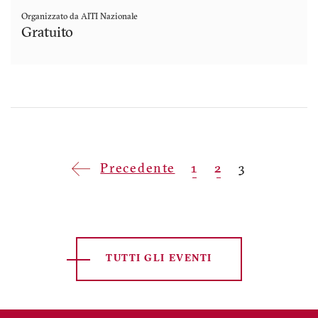
Organizzato da AITI Nazionale
Gratuito
Paginazione
Pagina
Precedente
Pagina
1
Pagina
2
Pagina
3
precedente
attuale
TUTTI GLI EVENTI