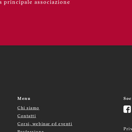
a principale associazione
Menu
Soc
Chi siamo
Menù
Contatti
Corsi, webinar ed eventi
footer
Pri