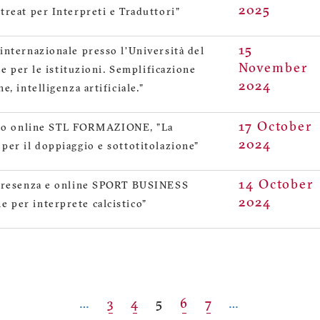
2025
treat per Interpreti e Traduttori"
15
internazionale presso l’Università del
November
re per le istituzioni. Semplificazione
2024
, intelligenza artificiale."
17 October
o online STL FORMAZIONE, "La
2024
per il doppiaggio e sottotitolazione"
14 October
n presenza e online SPORT BUSINESS
2024
 per interprete calcistico"
…
Page
3
Page
4
Current
5
Page
6
Page
7
…